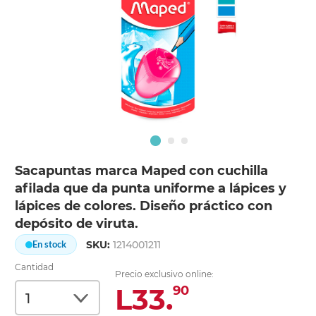
Sacapuntas marca Maped con cuchilla
afilada que da punta uniforme a lápices y
lápices de colores. Diseño práctico con
depósito de viruta.
SKU:
1214001211
En stock
Cantidad
Precio exclusivo online:
L33.
90