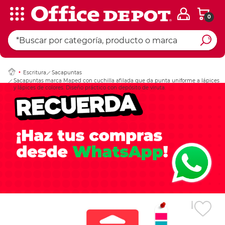
0
Ingresar Codigo Pos
Escritura
Sacapuntas
Sacapuntas marca Maped con cuchilla afilada que da punta uniforme a lápices
y lápices de colores. Diseño práctico con depósito de viruta.