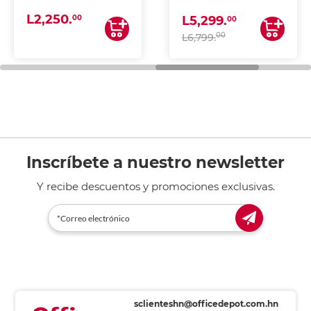
(IMPRIME, COPIA Y
L2,250.
ESCANEA)
00
L5,299.
00
00
L6,799.
Inscríbete a nuestro newsletter
Y recibe descuentos y promociones exclusivas.
sclienteshn@officedepot.com.hn