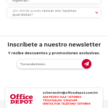
vigentes
?
¿En dónde puedo
revisar mis tarjetas
guardadas
?
Inscríbete a nuestro newsletter
Y recibe descuentos y promociones exclusivas.
sclienteshn@officedepot.com.hn
SAN PEDRO SULA *25708100
TEGUCIGALPA *22140499
VENTAS POR TELÉFONO *25708109