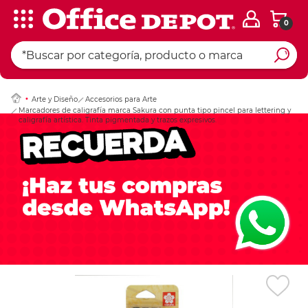
0
Ingresar Codigo Pos
Arte y Diseño
Accesorios para Arte
Marcadores de caligrafía marca Sakura con punta tipo pincel para lettering y
caligrafía artística. Tinta pigmentada y trazos expresivos.