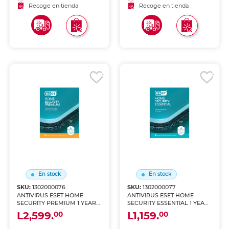
Recoge en tienda
Recoge en tienda
En stock
En stock
SKU:
1302000076
SKU:
1302000077
ANTIVIRUS ESET HOME
ANTIVIRUS ESET HOME
SECURITY PREMIUM 1 YEAR 3
SECURITY ESSENTIAL 1 YEAR
DEVICES
1 DEVICES
L2,599.
L1,159.
00
00