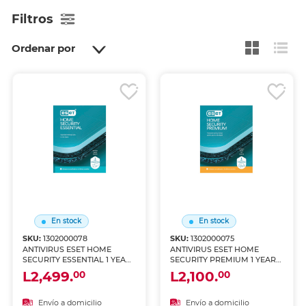
Filtros
Ordenar por
En stock
En stock
SKU:
1302000078
SKU:
1302000075
ANTIVIRUS ESET HOME
ANTIVIRUS ESET HOME
SECURITY ESSENTIAL 1 YEAR
SECURITY PREMIUM 1 YEAR 1
3 DEVICES
DEVICE
L2,499.
L2,100.
00
00
Envío a domicilio
Envío a domicilio