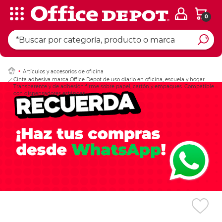
0
Ingresar Codigo Pos
Artículos y accesorios de oficina
Cinta adhesiva marca Office Depot de uso diario en oficina, escuela y hogar.
Transparente y de adhesión firme sobre papel, cartón y empaques. Compatible
con dispensadores estándar.