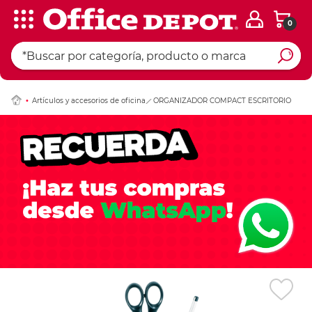
0
Ingresar Codigo Pos
Artículos y accesorios de oficina
ORGANIZADOR COMPACT ESCRITORIO