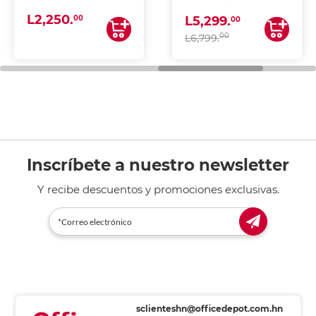
(IMPRIME, COPIA Y
L2,250.
ESCANEA)
00
L5,299.
00
00
L6,799.
Inscríbete a nuestro newsletter
Y recibe descuentos y promociones exclusivas.
sclienteshn@officedepot.com.hn