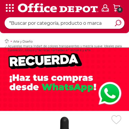
0
Ingresar Codigo Pos
Arte y Diseño
Acuarelas marca Indart de colores transparentes y mezcla suave. Ideales para
ilustración, dibujo y técnicas húmedas en escuela y arte.