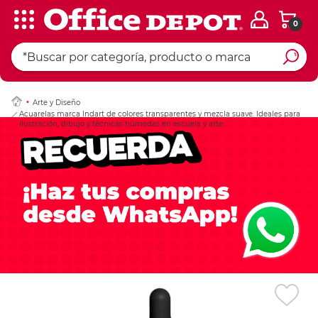
0
Ingresar Codigo Pos
Arte y Diseño
Acuarelas marca Indart de colores transparentes y mezcla suave. Ideales para
ilustración, dibujo y técnicas húmedas en escuela y arte.