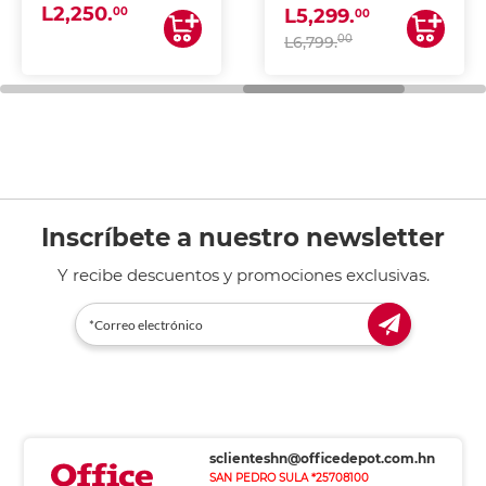
L2,250.
ESCANEA)
00
L5,299.
00
00
L6,799.
Inscríbete a nuestro newsletter
Y recibe descuentos y promociones exclusivas.
sclienteshn@officedepot.com.hn
SAN PEDRO SULA *25708100