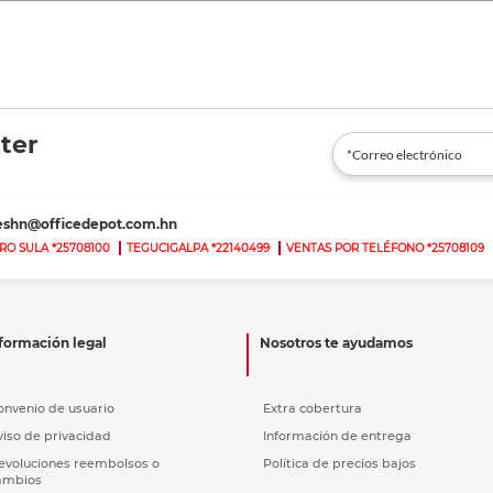
ter
teshn@officedepot.com.hn
RO SULA *25708100
TEGUCIGALPA *22140499
VENTAS POR TELÉFONO *25708109
formación legal
Nosotros te ayudamos
onvenio de usuario
Extra cobertura
viso de privacidad
Información de entrega
evoluciones reembolsos o
Política de precios bajos
ambios