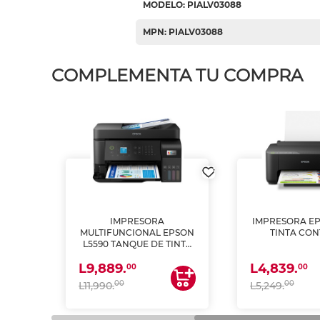
MODELO: PIALV03088
MPN: PIALV03088
COMPLEMENTA TU COMPRA
IMPRESORA
IMPRESORA EP
PSON
MULTIFUNCIONAL EPSON
TINTA CON
INTA
L5590 TANQUE DE TINTA
 Y
(IMPRIME, COPIA Y
L9,889.
L4,839.
ESCANEA)
00
00
00
00
L11,990.
L5,249.