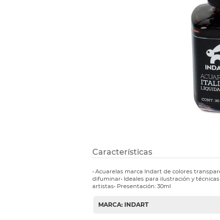
Etiquetas i
Refuerzos 
Características
• Acuarelas marca Indart de colores transpare
difuminar• Ideales para ilustración y técnic
artistas• Presentación: 30ml
MARCA: INDART