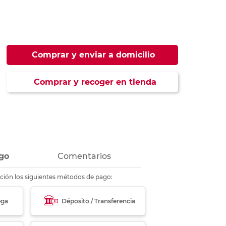
ás
ás
ás
ás
Comprar y enviar a domicilio
Comprar y recoger en tienda
go
Comentarios
ción los siguientes métodos de pago:
ega
Déposito / Transferencia