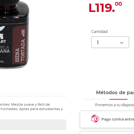
nkjet y láser
L119.
00
Ver más
Ver más
Ver más
Ver m
Ver m
Ver m
Ver m
para carpeta
Ver más
Cantidad
Métodos de pa
ntes• Mezcla suave y fácil de
Ponemos a tu disposi
as húmedas• Aptas para estudiantes y
Pago contra entr