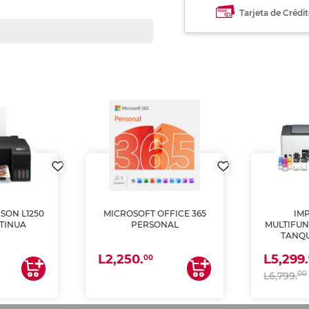
Tarjeta de Crédi
SON L1250
MICROSOFT OFFICE 365
IM
TINUA
PERSONAL
MULTIFUN
TANQU
(IMPRI
L2,250.
L5,299.
ES
00
00
L6,799.