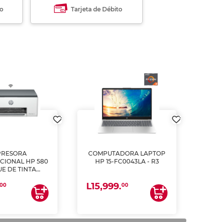
to
Tarjeta de Débito
PRESORA
COMPUTADORA LAPTOP
CIONAL HP 580
HP 15-FC0043LA - R3
E DE TINTA
ME, COPIA Y
L15,999.
CANEA)
00
00