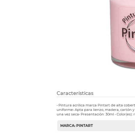
Etiquetas i
Refuerzos 
Características
• Pintura acrílica marca Pintart de alta cob
uniforme• Apta para lienzo, madera, cartón 
una vez seca• Presentación: 30ml • Color(es): 
MARCA: PINTART