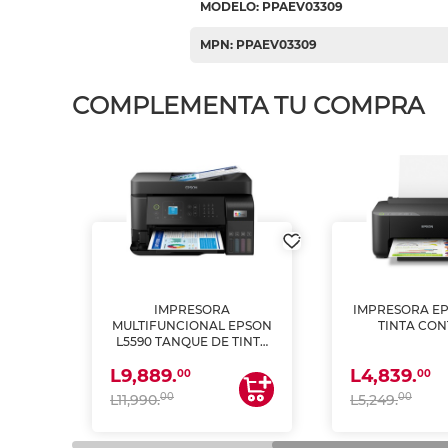
MODELO: PPAEV03309
MPN: PPAEV03309
COMPLEMENTA TU COMPRA
IMPRESORA
IMPRESORA EP
PSON
MULTIFUNCIONAL EPSON
TINTA CON
INTA
L5590 TANQUE DE TINTA
 Y
(IMPRIME, COPIA Y
L9,889.
L4,839.
ESCANEA)
00
00
00
00
L11,990.
L5,249.