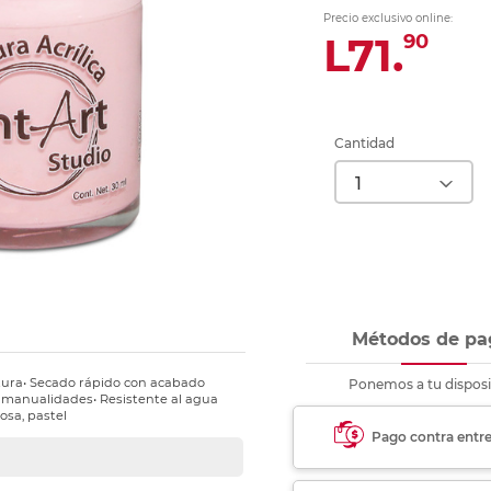
nkjet y láser
Ver más
Ver más
Ver más
Ver m
Ver m
Ver m
Ver m
Precio exclusivo online:
para carpeta
L71.
90
Ver más
Cantidad
Métodos de pa
ertura• Secado rápido con acabado
Ponemos a tu disposi
y manualidades• Resistente al agua
rosa, pastel
Pago contra entr