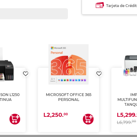
Tarjeta de Crédi
SON L1250
MICROSOFT OFFICE 365
IM
TINUA
PERSONAL
MULTIFUN
TANQU
(IMPRI
L2,250.
L5,299.
ES
00
00
L6,799.