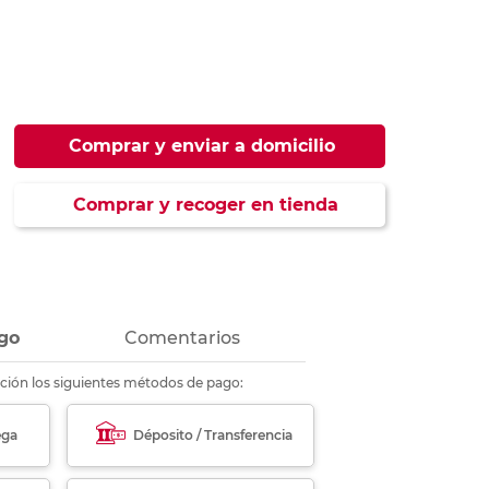
ás
ás
ás
ás
Comprar y enviar a domicilio
Comprar y recoger en tienda
go
Comentarios
ción los siguientes métodos de pago:
ega
Déposito / Transferencia