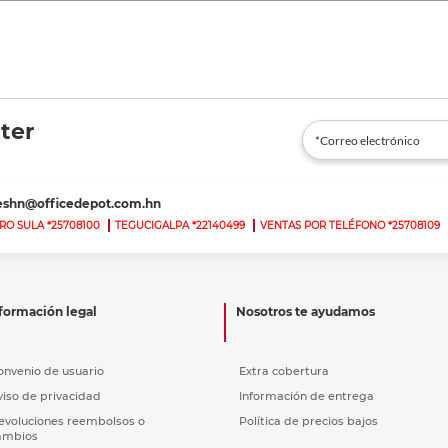
ter
teshn@officedepot.com.hn
RO SULA *25708100
TEGUCIGALPA *22140499
VENTAS POR TELÉFONO *25708109
formación legal
Nosotros te ayudamos
onvenio de usuario
Extra cobertura
viso de privacidad
Información de entrega
evoluciones reembolsos o
Política de precios bajos
ambios