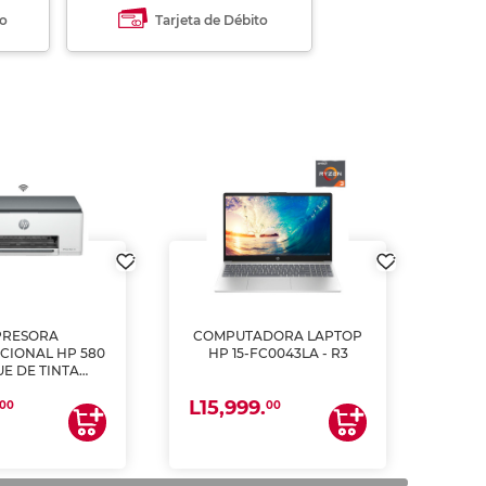
to
Tarjeta de Débito
PRESORA
COMPUTADORA LAPTOP
CIONAL HP 580
HP 15-FC0043LA - R3
E DE TINTA
ME, COPIA Y
L15,999.
CANEA)
00
00