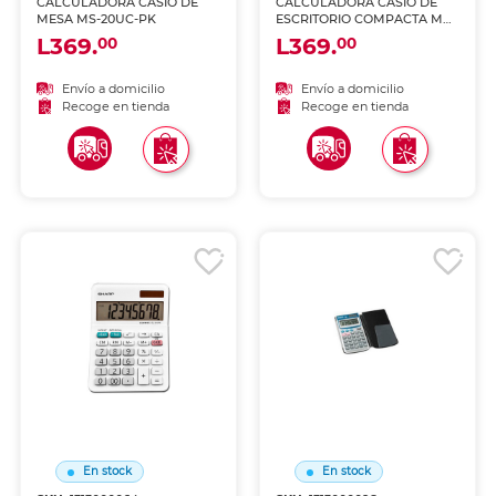
CALCULADORA CASIO DE
CALCULADORA CASIO DE
MESA MS-20UC-PK
ESCRITORIO COMPACTA MS-
20UC-WE
L369.
L369.
00
00
Envío a domicilio
Envío a domicilio
Recoge en tienda
Recoge en tienda
En stock
En stock