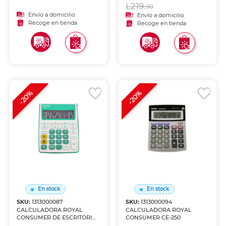
L219.
90
Envío a domicilio
Envío a domicilio
Recoge en tienda
Recoge en tienda
-20%
-20%
En stock
En stock
SKU:
1313000087
SKU:
1313000094
CALCULADORA ROYAL
CALCULADORA ROYAL
CONSUMER DE ESCRITORIO
CONSUMER CE-250
52123Y-M