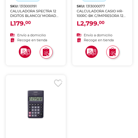
SKU:
1313000191
SKU:
1313000077
CALULADORA SPECTRA 12
CALCULADORA CASIO HR-
DIGITOS BLANCO/ MORADO
100RC-BK C/IMPRESORA 12
2U
DIG
L179.
L2,799.
00
00
Envío a domicilio
Envío a domicilio
Recoge en tienda
Recoge en tienda