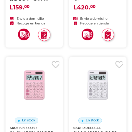
PORTATIL HL-820LV-BK
120
L159.
L420.
00
00
Envío a domicilio
Envío a domicilio
Recoge en tienda
Recoge en tienda
En stock
En stock
SKU:
1313000050
SKU:
1313000044