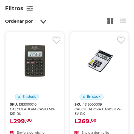
Filtros
Ordenar por
En stock
En stock
SKU:
1313000010
SKU:
1313000009
CALCULADORA CASIO MX-
CALCULADORA CASIO MW-
12B-BK
8V-BK
L299.
L269.
00
00
Envío a domicilio
Envío a domicilio