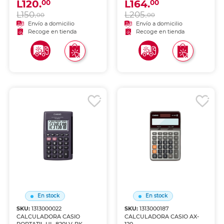
L120.
L164.
00
00
L150.
L205.
00
00
Envío a domicilio
Envío a domicilio
Recoge en tienda
Recoge en tienda
En stock
En stock
SKU:
1313000022
SKU:
1313000187
CALCULADORA CASIO
CALCULADORA CASIO AX-