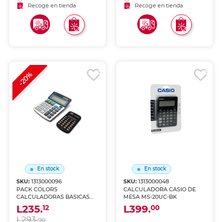
Recoge en tienda
Recoge en tienda
-20%
En stock
En stock
SKU:
1313000096
SKU:
1313000048
PACK COLORS
CALCULADORA CASIO DE
CALCULADORAS BASICAS
MESA MS-20UC-BK
ROYAL
L235.
L399.
12
00
L293.
90