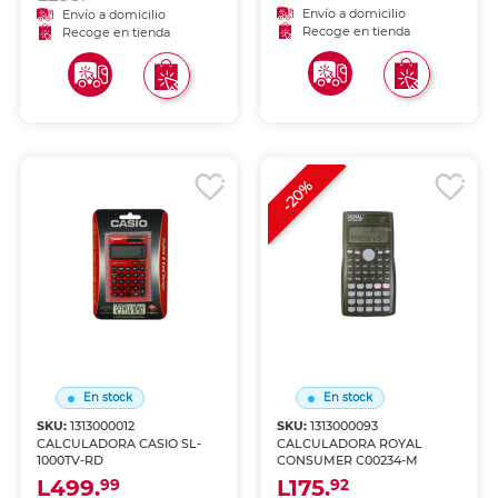
Envío a domicilio
Envío a domicilio
Recoge en tienda
Recoge en tienda
-20%
En stock
En stock
SKU:
1313000012
SKU:
1313000093
CALCULADORA CASIO SL-
CALCULADORA ROYAL
1000TV-RD
CONSUMER C00234-M
L499.
L175.
99
92