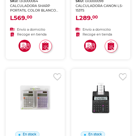
SKU:
1313000064
SKU:
1313000098
CALCULADORA SHARP
CALCULADORA CANON LS-
PORTATIL COLOR BLANCO
153TS
EL-310WB
L569.
L289.
00
00
Envío a domicilio
Envío a domicilio
Recoge en tienda
Recoge en tienda
En stock
En stock