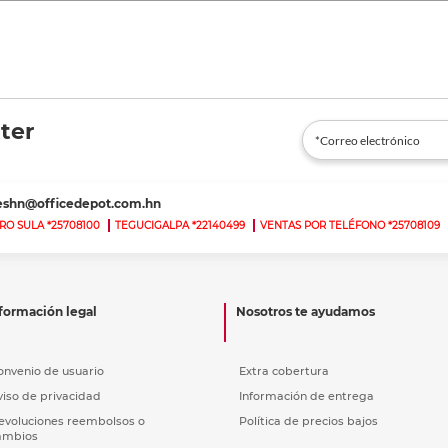
ter
teshn@officedepot.com.hn
RO SULA *25708100
TEGUCIGALPA *22140499
VENTAS POR TELÉFONO *25708109
formación legal
Nosotros te ayudamos
onvenio de usuario
Extra cobertura
viso de privacidad
Información de entrega
evoluciones reembolsos o
Política de precios bajos
ambios