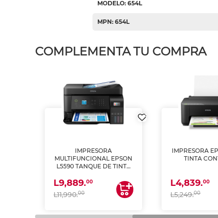
MODELO: 654L
MPN: 654L
COMPLEMENTA TU COMPRA
IMPRESORA
IMPRESORA EP
PSON
MULTIFUNCIONAL EPSON
TINTA CON
INTA
L5590 TANQUE DE TINTA
 Y
(IMPRIME, COPIA Y
L9,889.
L4,839.
ESCANEA)
00
00
00
00
L11,990.
L5,249.