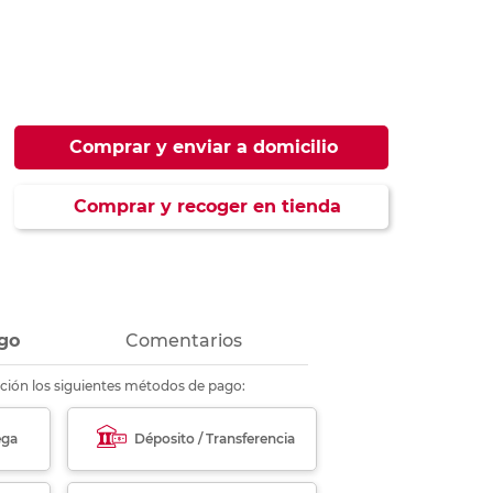
ás
ás
ás
ás
Comprar y enviar a domicilio
Comprar y recoger en tienda
go
Comentarios
ción los siguientes métodos de pago:
ega
Déposito / Transferencia