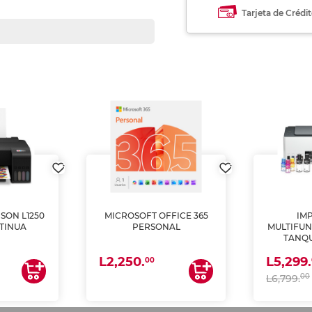
Tarjeta de Crédi
SON L1250
MICROSOFT OFFICE 365
IM
TINUA
PERSONAL
MULTIFUN
TANQU
(IMPRI
L2,250.
L5,299.
ES
00
00
L6,799.