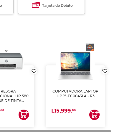
to
Tarjeta de Débito
PRESORA
COMPUTADORA LAPTOP
CIONAL HP 580
HP 15-FC0043LA - R3
E DE TINTA
ME, COPIA Y
L15,999.
CANEA)
00
00