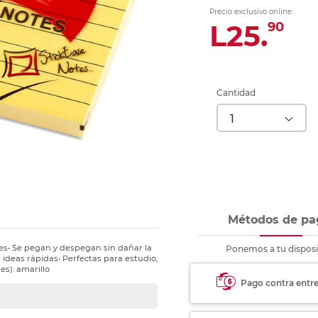
nkjet y láser
Ver más
Ver más
Ver más
Ver m
Ver m
Ver m
Ver m
Precio exclusivo online:
para carpeta
L25.
90
Ver más
Cantidad
Métodos de pa
es• Se pegan y despegan sin dañar la
Ponemos a tu disposi
 e ideas rápidas• Perfectas para estudio,
es): amarillo
Pago contra entr