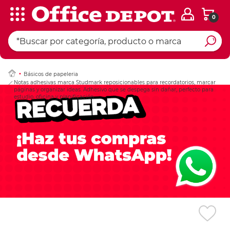
0
Ingresar Codigo Pos
Básicos de papeleria
Notas adhesivas marca Studmark reposicionables para recordatorios, marcar
páginas y organizar ideas. Adhesivo que se despega sin dañar, perfecto para
estudio, oficina y planificación.