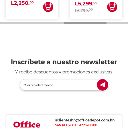
L2,250.
ESCANEA)
00
L5,299.
00
00
L6,799.
Inscríbete a nuestro newsletter
Y recibe descuentos y promociones exclusivas.
sclienteshn@officedepot.com.hn
SAN PEDRO SULA *25708100