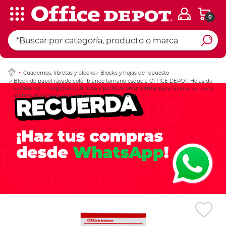
0
Ingresar Codigo Pos
Cuadernos, libretas y blocks
Blocks y hojas de repuesto
Block de papel rayado color blanco tamano esquela OFFICE DEPOT. Hojas de
calidad con margenes definidos y perforacion uniforme para facilitar su uso y
archivo. Ideal para apuntes, tareas y uso escolar