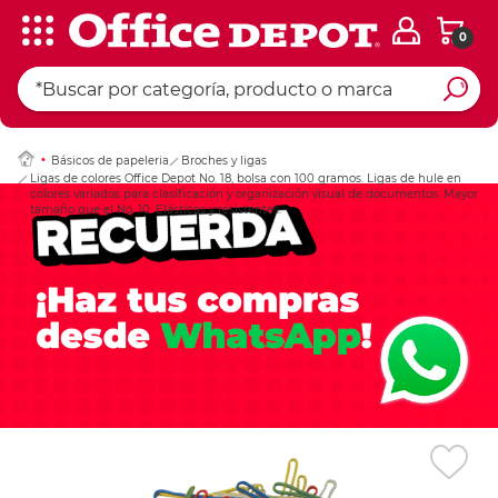
0
Ingresar Codigo Pos
Básicos de papeleria
Broches y ligas
Ligas de colores Office Depot No. 18, bolsa con 100 gramos. Ligas de hule en
colores variados para clasificación y organización visual de documentos. Mayor
tamaño que el No. 10. Elásticas y resistentes.