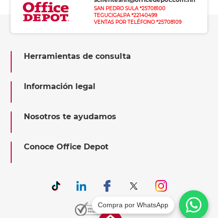
SAN PEDRO SULA *25708100
TEGUCIGALPA *22140499
VENTAS POR TELÉFONO *25708109
Herramientas de consulta
Información legal
Nosotros te ayudamos
Conoce Office Depot
Compra por WhatsApp