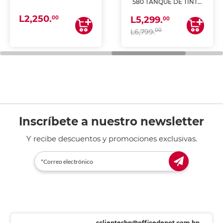
580 TANQUE DE TINTA
(IMPRIME, COPIA Y
L2,250.
ESCANEA)
00
L5,299.
00
00
L6,799.
Inscríbete a nuestro newsletter
Y recibe descuentos y promociones exclusivas.
sclienteshn@officedepot.com.hn