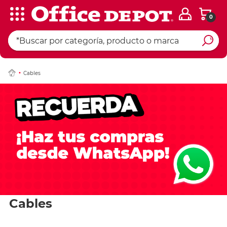
0
Cables
Cables