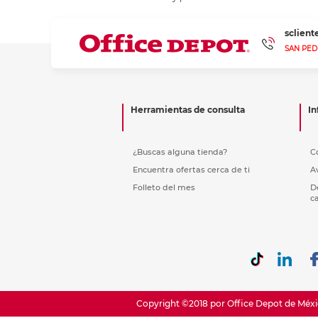
Etiquetas i
Refuerzos 
sclien
SAN PED
Herramientas de consulta
In
¿Buscas alguna tienda?
C
Encuentra ofertas cerca de ti
A
Folleto del mes
D
c
Copyright ©2018 por Office Depot de Méxic