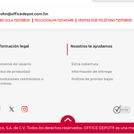
nkjet y láser
Ver más
Ver más
Ver más
Ver m
Ver m
Ver m
Ver m
para carpeta
teshn@officedepot.com.hn
Ver más
RO SULA *25708100
TEGUCIGALPA *22140499
VENTAS POR TELÉFONO *25708109
formación legal
Nosotros te ayudamos
onvenio de usuario
Extra cobertura
viso de privacidad
Información de entrega
evoluciones reembolsos o
Política de precios bajos
ambios
o, S.A. de C.V. Todos los derechos reservados.
OFFICE DEPOT® es una marc