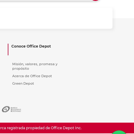
ás
ás
ás
ás
Conoce Office Depot
Misión, valores, promesa y
propósito
Acerca de Office Depot
Green Depot
a registrada propiedad de Office Depot Inc.