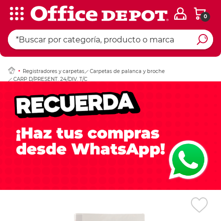
0
Ingresar Codigo Pos
Registradores y carpetas
Carpetas de palanca y broche
CARP D/PRESENT. 24/DIV. T/C