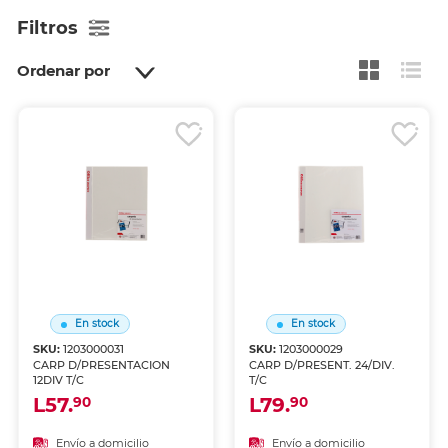
Filtros
Ordenar por
En stock
En stock
SKU:
1203000031
SKU:
1203000029
CARP D/PRESENTACION
CARP D/PRESENT. 24/DIV.
12DIV T/C
T/C
L57.
L79.
90
90
Envío a domicilio
Envío a domicilio