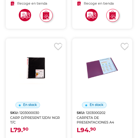
Recoge en tienda
Recoge en tienda
En stock
En stock
SKU:
1203000030
SKU:
1203000202
CARP D/PRESENT.12DIV NGR
CARPETA DE
T/C
PRESENTACIONES A4
L79.
L94.
90
90