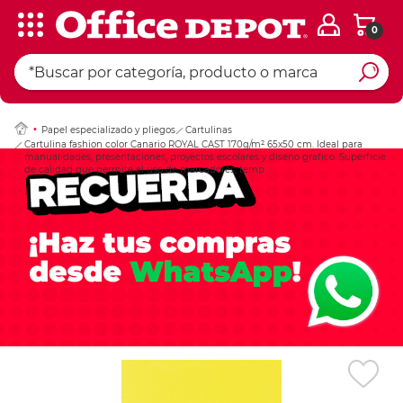
0
Ingresar Codigo Pos
Papel especializado y pliegos
Cartulinas
Cartulina fashion color Canario ROYAL CAST 170g/m² 65x50 cm. Ideal para
manualidades, presentaciones, proyectos escolares y diseno grafico. Superficie
de calidad que permite el uso de marcadores, temp