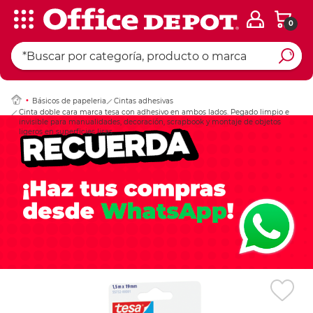
0
Ingresar Codigo Pos
Básicos de papeleria
Cintas adhesivas
Cinta doble cara marca tesa con adhesivo en ambos lados. Pegado limpio e
invisible para manualidades, decoración, scrapbook y montaje de objetos
ligeros en superficies lisas.