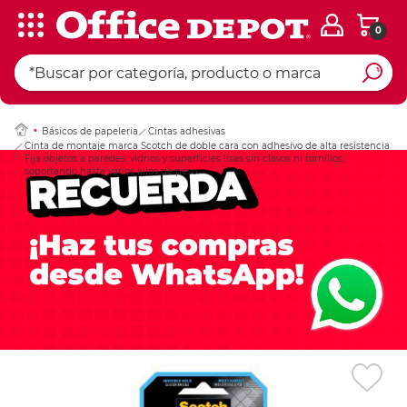
0
Ingresar Codigo Pos
Básicos de papeleria
Cintas adhesivas
Cinta de montaje marca Scotch de doble cara con adhesivo de alta resistencia.
Fija objetos a paredes, vidrios y superficies lisas sin clavos ni tornillos,
soportando hasta varios kilos de peso.