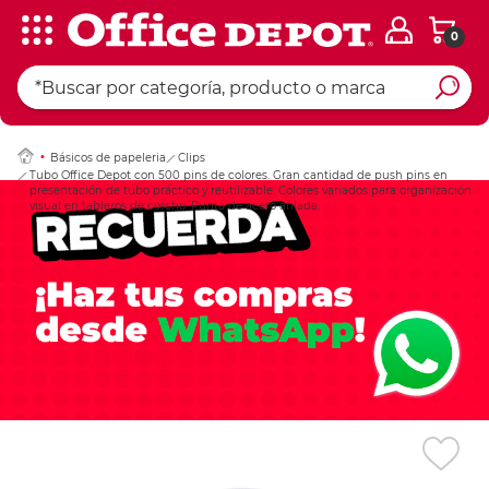
0
Ingresar Codigo Pos
Básicos de papeleria
Clips
Tubo Office Depot con 500 pins de colores. Gran cantidad de push pins en
presentación de tubo práctico y reutilizable. Colores variados para organización
visual en tableros de corcho. Punta de acero afilada.