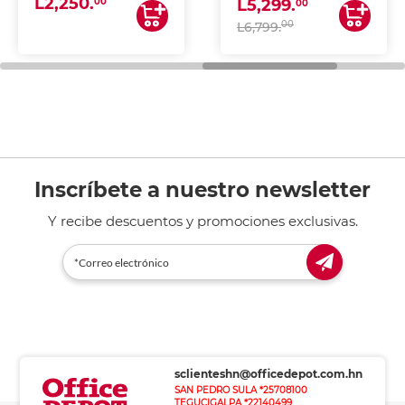
L2,250.
ESCANEA)
00
L5,299.
00
00
L6,799.
Inscríbete a nuestro newsletter
Y recibe descuentos y promociones exclusivas.
sclienteshn@officedepot.com.hn
SAN PEDRO SULA *25708100
TEGUCIGALPA *22140499