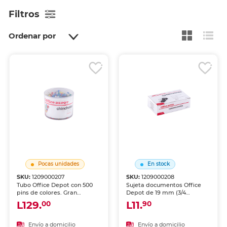
Filtros
Ordenar por
Pocas unidades
En stock
SKU:
1209000207
SKU:
1209000208
Tubo Office Depot con 500
Sujeta documentos Office
pins de colores. Gran
Depot de 19 mm (3/4
cantidad de push pins en
pulgadas), caja con 12
L129.
L11.
00
90
presentación de tubo
unidades. Pinzas metálicas
práctico y reutilizable.
negras de alta presión.
Colores variados para
Palancas abatibles para fácil
Envío a domicilio
Envío a domicilio