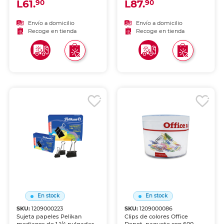
L61.
L87.
90
90
metálicas. Útil en aulas,
metálicas. Útil en aulas,
oficinas y hogar.
oficinas y hogar.
Envío a domicilio
Envío a domicilio
Recoge en tienda
Recoge en tienda
En stock
En stock
SKU:
1209000223
SKU:
1209000086
Sujeta papeles Pelikan
Clips de colores Office