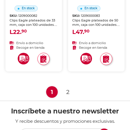
En stock
En stock
SKU:
1209000082
SKU:
1209000083
Clips Eagle plateados de 33
Clips Eagle plateados de 50
mm, caja con 100 unidades.
mm, caja con 100 unidades.
Tamaño estándar para uso
Tamaño jumbo para sujetar
L22.
L47.
90
90
diario en oficina. Fabricados
mayor cantidad de hojas.
en alambre de acero
Fabricados en alambre de
niquelado resistente. Ideales
acero niquelado de alta
Envío a domicilio
Envío a domicilio
para sujetar documentos de
calidad. Ideales para
Recoge en tienda
Recoge en tienda
pocas páginas.
documentos voluminosos.
(current)
1
2
Inscríbete a nuestro newsletter
Y recibe descuentos y promociones exclusivas.