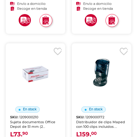
de metal niquelado
Palancas abatibles que
Envío a domicilio
Envío a domicilio
resistentes. Ideal para
facilitan la colocación y
Recoge en tienda
Recoge en tienda
oficinas con alto consumo.
retiro. Versátiles para uso
diario.
En stock
En stock
SKU:
1209000210
SKU:
1209000172
Sujeta documentos Office
Distribuidor de clips Maped
Depot de 51 mm (2
con 100 clips incluidos.
pulgadas), caja con 12
Contenedor magnético que
L73.
L159.
90
00
unidades. Tamaño grande
dispensa clips de forma