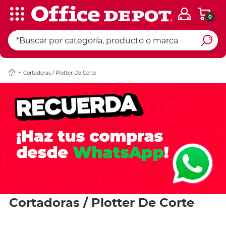
0
Cortadoras / Plotter De Corte
Cortadoras / Plotter De Corte