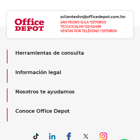
sclienteshn@officedepot.com.hn
SAN PEDRO SULA *25708100
TEGUCIGALPA *22140499
VENTAS POR TELÉFONO *25708109
Herramientas de consulta
Información legal
Nosotros te ayudamos
Conoce Office Depot