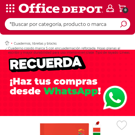
0
Ingresar Codigo Pos
Cuadernos, libretas y blocks
Cuaderno cosido marca S con encuadernación reforzada. Hojas planas al
escribir y mayor durabilidad para uso intensivo en clase. Tipo de rayado: Líneas.