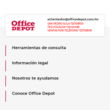
sclienteshn@officedepot.com.hn
SAN PEDRO SULA *25708100
TEGUCIGALPA *22140499
VENTAS POR TELÉFONO *25708109
Herramientas de consulta
Información legal
Nosotros te ayudamos
Conoce Office Depot