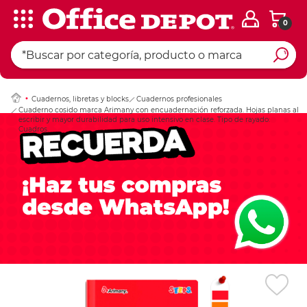
0
Ingresar Codigo Pos
Cuadernos, libretas y blocks
Cuadernos profesionales
Cuaderno cosido marca Arimany con encuadernación reforzada. Hojas planas al
escribir y mayor durabilidad para uso intensivo en clase. Tipo de rayado:
Cuadros.