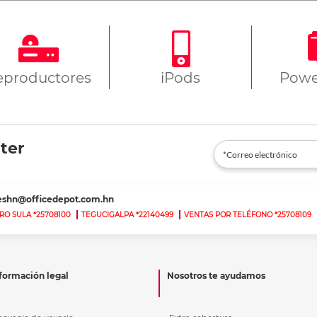
eproductores
iPods
Powe
ter
teshn@officedepot.com.hn
RO SULA *25708100
TEGUCIGALPA *22140499
VENTAS POR TELÉFONO *25708109
formación legal
Nosotros te ayudamos