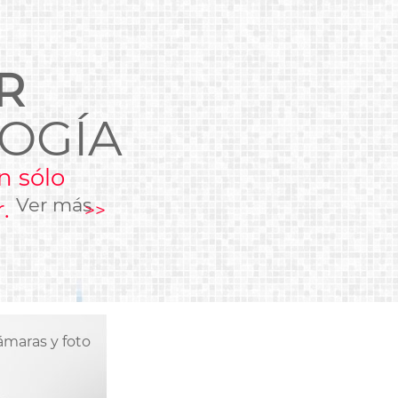
ás
ás
ás
ás
R
OGÍA
n sólo
Ver más
.
>>
maras y foto