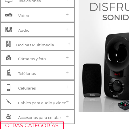
Televisiones
DISFR
SONID
Video
Audio
Bocinas Multimedia
Cámaras y foto
Teléfonos
Celulares
Cables para audio y video
Accesorios para celular
OTRAS CATEGORÍAS