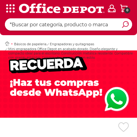
0
Ingresar Codigo Pos
Básicos de papeleria
Engrapadoras y quitagrapas
Mini engrapadora Office Depot en acabado dorado. Diseño elegante y
compacto ideal para el escritorio. Construcción metálica resistente. Compatible
con grapas estándar. Combina funcionalidad con estilo.