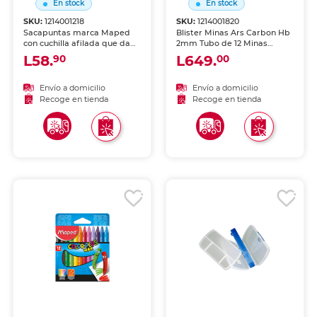
En stock
En stock
SKU:
1214001218
SKU:
1214001820
Sacapuntas marca Maped
Blister Minas Ars Carbon Hb
con cuchilla afilada que da
2mm Tubo de 12 Minas
punta uniforme a lápices y
marca Staedtler. Producto
L58.
L649.
90
00
lápices de colores. Diseño
de calidad para uso escolar,
práctico con depósito de
de oficina y manualidades.
viruta.
Envío a domicilio
Envío a domicilio
Recoge en tienda
Recoge en tienda