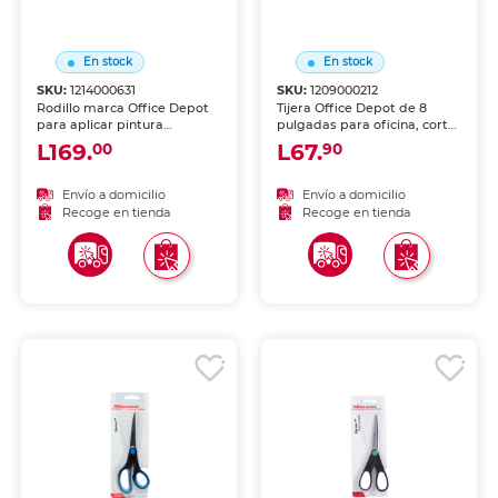
En stock
En stock
SKU:
1214000631
SKU:
1209000212
Rodillo marca Office Depot
Tijera Office Depot de 8
para aplicar pintura
pulgadas para oficina, corte
uniformemente sobre
recto, hojas de acero
L169.
L67.
00
90
superficies grandes.
inoxidable. Diseño
Material absorbente con
profesional para cortes
mango cómodo.
limpios y precisos. Mangos
Envío a domicilio
Envío a domicilio
ergonómicos para uso
Recoge en tienda
Recoge en tienda
prolongado. Ideal para
oficina.