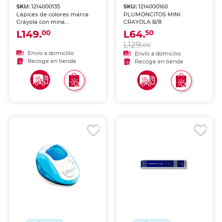
SKU:
1214000135
SKU:
1214000160
Lápices de colores marca
PLUMONCITOS MINI
Crayola con mina
CRAYOLA B/8
pigmentada y resistente.
L149.
L64.
00
50
Trazos suaves, intensos y
L129.
mezclables para dibujo,
00
coloreado y proyectos
Envío a domicilio
Envío a domicilio
escolares.
Recoge en tienda
Recoge en tienda