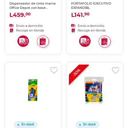
Dispensador de cinta marca
PORTAFOLIO EJECUTIVO
Office Depot con base
EXPANDIBL
estable y corte limpio.
L459.
L141.
00
90
Permite usar la cinta con
una sola mano, perfecto
para escritorio, oficina y
Envío a domicilio
Envío a domicilio
zona de empaque.
Recoge en tienda
Recoge en tienda
-50%
En stock
En stock