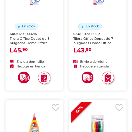
En stock
En stock
SKU:
1209000214
SKU:
1209000213
Tijera Office Depot de 8
Tijera Office Depot de 7
pulgadas Home Office.
pulgadas Home Office.
Diseñada para uso en oficina
Diseñada para uso en oficina
L45.
L43.
90
90
en casa. Hojas de acero
en casa. Hojas de acero
inoxidable para cortes
inoxidable para cortes
precisos y duraderos.
precisos. Mangos cómodos.
Envío a domicilio
Envío a domicilio
Mangos ergonómicos.
Versátil para papel, cartón y
Recoge en tienda
Recoge en tienda
Tamaño ideal para múltiples
materiales ligeros.
tareas.
-50%