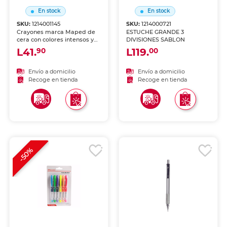
En stock
En stock
SKU:
1214001145
SKU:
1214000721
Crayones marca Maped de
ESTUCHE GRANDE 3
cera con colores intensos y
DIVISIONES SABLON
aplicación suave sobre papel
L41.
L119.
90
00
y cartón. Resistentes a la
ruptura, perfectos para los
más pequeños.
Envío a domicilio
Envío a domicilio
Recoge en tienda
Recoge en tienda
-50%