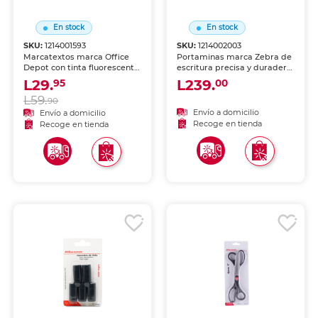
En stock
En stock
SKU:
1214001593
SKU:
1214002003
Marcatextos marca Office
Portaminas marca Zebra de
Depot con tinta fluorescente
escritura precisa y duradera.
para resaltar información
Mecanismo de avance
L29.
L239.
95
00
clave en libros, apuntes y
suave, agarre cómodo y
L59.
documentos. Trazo uniforme
compatible con minas
90
que no traspasa el papel.
estándar.
Envío a domicilio
Envío a domicilio
Recoge en tienda
Recoge en tienda