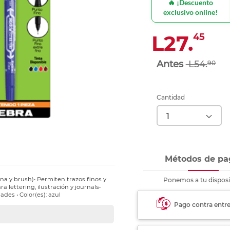
🔥 ¡Descuento
nkjet y láser
Ver más
Ver más
Ver más
Ver m
Ver m
Ver m
Ver m
exclusivo online!
para carpeta
Ver más
L27.
45
L54.
90
Cantidad
Métodos de pa
na y brush)• Permiten trazos finos y
Ponemos a tu disposi
ra lettering, ilustración y journals•
des • Color(es): azul
Pago contra entr