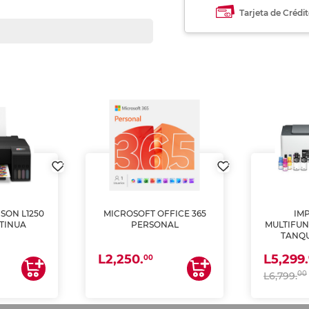
Tarjeta de Crédi
SON L1250
MICROSOFT OFFICE 365
IM
TINUA
PERSONAL
MULTIFUN
TANQU
(IMPRI
L2,250.
L5,299.
ES
00
00
L6,799.