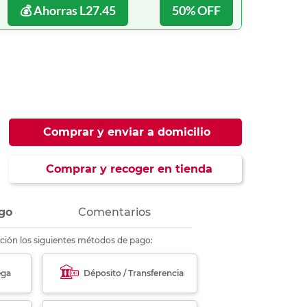
ás
ás
ás
ás
💰 Ahorras L27.45
50% OFF
Comprar y enviar a domicilio
Comprar y recoger en tienda
go
Comentarios
ción los siguientes métodos de pago:
ega
Déposito / Transferencia