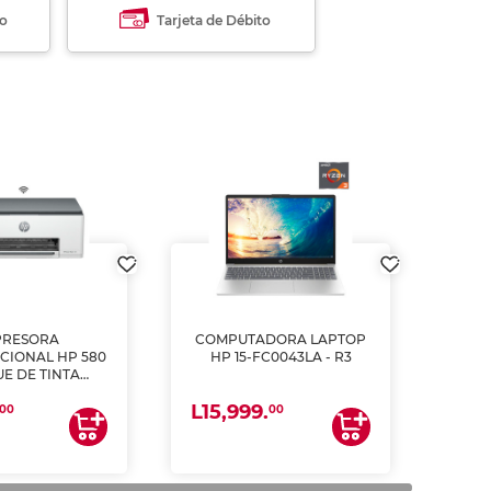
to
Tarjeta de Débito
PRESORA
COMPUTADORA LAPTOP
CIONAL HP 580
HP 15-FC0043LA - R3
E DE TINTA
ME, COPIA Y
L15,999.
CANEA)
00
00