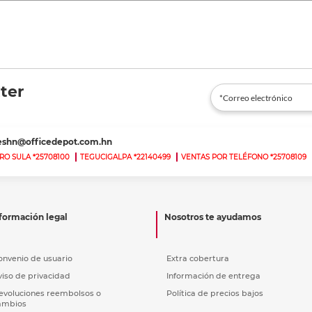
ter
teshn@officedepot.com.hn
RO SULA *25708100
TEGUCIGALPA *22140499
VENTAS POR TELÉFONO *25708109
formación legal
Nosotros te ayudamos
onvenio de usuario
Extra cobertura
viso de privacidad
Información de entrega
evoluciones reembolsos o
Política de precios bajos
ambios