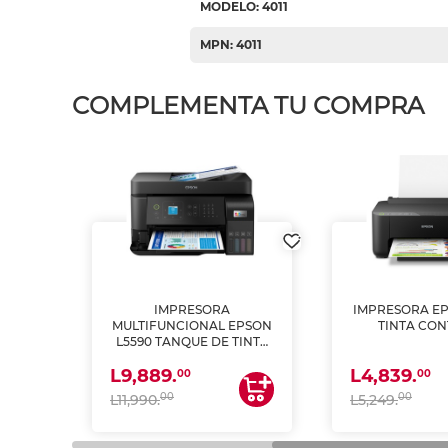
MODELO: 4011
MPN: 4011
COMPLEMENTA TU COMPRA
IMPRESORA
IMPRESORA EP
PSON
MULTIFUNCIONAL EPSON
TINTA CON
INTA
L5590 TANQUE DE TINTA
 Y
(IMPRIME, COPIA Y
L9,889.
L4,839.
ESCANEA)
00
00
00
00
L11,990.
L5,249.