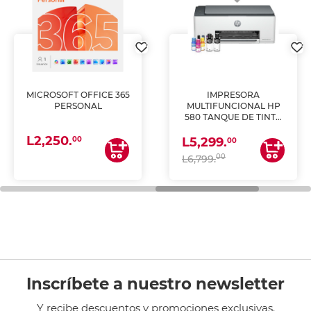
MICROSOFT OFFICE 365
IMPRESORA
PERSONAL
MULTIFUNCIONAL HP
580 TANQUE DE TINTA
(IMPRIME, COPIA Y
L2,250.
ESCANEA)
00
L5,299.
00
00
L6,799.
Inscríbete a nuestro newsletter
Y recibe descuentos y promociones exclusivas.