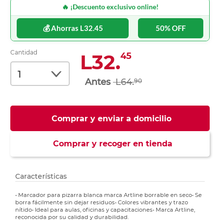
🔥 ¡Descuento exclusivo online!
💰 Ahorras L32.45
50% OFF
Cantidad
L32.
45
L64.
90
Comprar y enviar a domicilio
Comprar y recoger en tienda
Características
• Marcador para pizarra blanca marca Artline borrable en seco• Se
borra fácilmente sin dejar residuos• Colores vibrantes y trazo
nítido• Ideal para aulas, oficinas y capacitaciones• Marca Artline,
reconocida por su calidad y durabilidad.