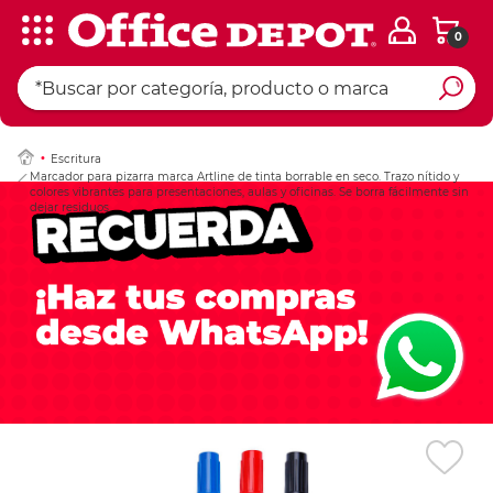
0
Ingresar Codigo Pos
Escritura
Marcador para pizarra marca Artline de tinta borrable en seco. Trazo nítido y
colores vibrantes para presentaciones, aulas y oficinas. Se borra fácilmente sin
dejar residuos.