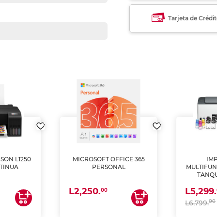
Tarjeta de Crédi
SON L1250
MICROSOFT OFFICE 365
IM
TINUA
PERSONAL
MULTIFUN
TANQU
(IMPRI
L2,250.
L5,299.
ES
00
00
L6,799.