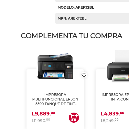
MODELO: AREKT2BL
MPN: AREKT2BL
COMPLEMENTA TU COMPRA
IMPRESORA
IMPRESORA EP
PSON
MULTIFUNCIONAL EPSON
TINTA CON
INTA
L5590 TANQUE DE TINTA
 Y
(IMPRIME, COPIA Y
L9,889.
L4,839.
ESCANEA)
00
00
00
00
L11,990.
L5,249.