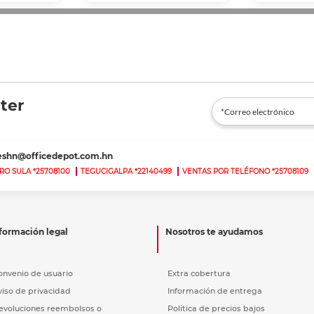
ter
teshn@officedepot.com.hn
RO SULA *25708100
TEGUCIGALPA *22140499
VENTAS POR TELÉFONO *25708109
formación legal
Nosotros te ayudamos
onvenio de usuario
Extra cobertura
viso de privacidad
Información de entrega
evoluciones reembolsos o
Política de precios bajos