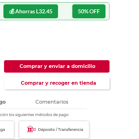
ás
ás
ás
ás
💰 Ahorras L32.45
50% OFF
Comprar y enviar a domicilio
Comprar y recoger en tienda
go
Comentarios
ción los siguientes métodos de pago:
ega
Déposito / Transferencia