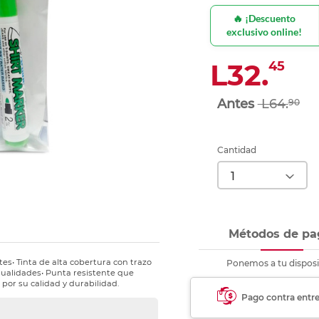
nkjet y láser
Ver más
Ver más
Ver más
Ver m
Ver m
Ver m
Ver m
🔥 ¡Descuento
para carpeta
exclusivo online!
Ver más
L32.
45
L64.
90
Cantidad
Métodos de pa
es• Tinta de alta cobertura con trazo
Ponemos a tu disposi
nualidades• Punta resistente que
por su calidad y durabilidad.
Pago contra entr