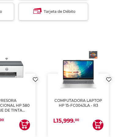
to
Tarjeta de Débito
PRESORA
COMPUTADORA LAPTOP
CIONAL HP 580
HP 15-FC0043LA - R3
E DE TINTA
ME, COPIA Y
L15,999.
CANEA)
00
00