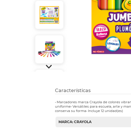
Etiquetas i
Refuerzos 
Características
• Marcadores marca Crayola de colores vibran
uniforme• Versátiles para escuela, arte y ma
conserva su forma• Incluye 12 unidad(es)
MARCA: CRAYOLA