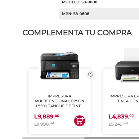
MODELO: 58-0808
MPN: 58-0808
COMPLEMENTA TU COMPRA
IMPRESORA
IMPRESORA EP
PSON
MULTIFUNCIONAL EPSON
TINTA CON
INTA
L5590 TANQUE DE TINTA
 Y
(IMPRIME, COPIA Y
L9,889.
L4,839.
ESCANEA)
00
00
00
00
L11,990.
L5,249.