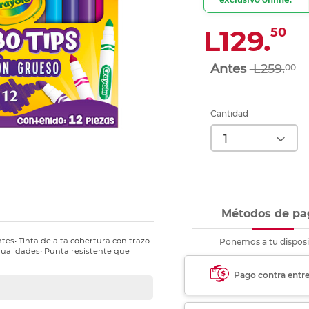
nkjet y láser
Ver más
Ver más
Ver más
Ver m
Ver m
Ver m
Ver m
para carpeta
L129.
50
Ver más
L259.
00
Cantidad
Métodos de pa
tes• Tinta de alta cobertura con trazo
Ponemos a tu disposi
nualidades• Punta resistente que
Pago contra entr