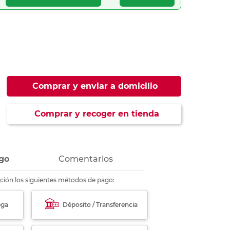
ás
ás
ás
ás
Comprar y enviar a domicilio
Comprar y recoger en tienda
go
Comentarios
ción los siguientes métodos de pago:
ega
Déposito / Transferencia