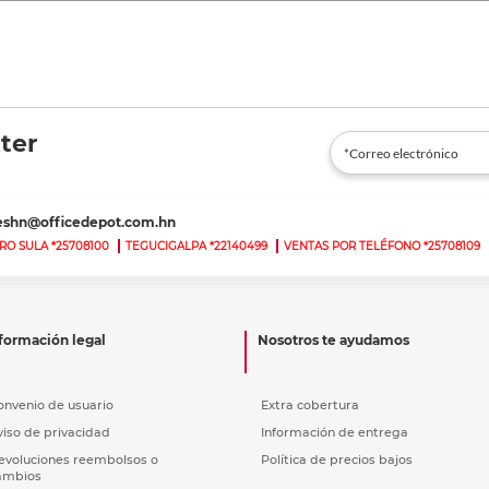
ter
teshn@officedepot.com.hn
RO SULA *25708100
TEGUCIGALPA *22140499
VENTAS POR TELÉFONO *25708109
formación legal
Nosotros te ayudamos
onvenio de usuario
Extra cobertura
viso de privacidad
Información de entrega
evoluciones reembolsos o
Política de precios bajos
ambios