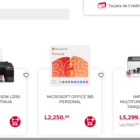
Tarjeta de Crédi
SON L1250
MICROSOFT OFFICE 365
IM
TINUA
PERSONAL
MULTIFUN
TANQU
(IMPRI
L2,250.
L5,299.
ES
00
00
L6,799.