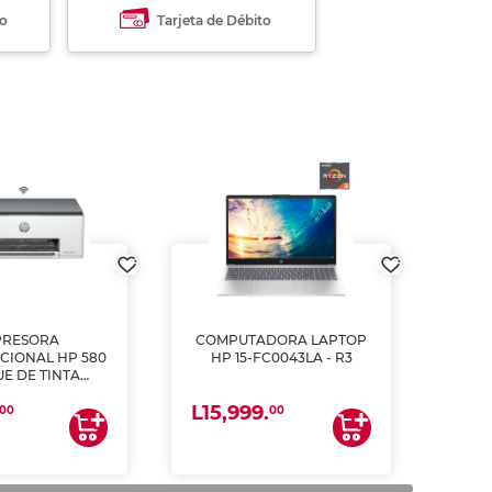
to
Tarjeta de Débito
PRESORA
COMPUTADORA LAPTOP
CIONAL HP 580
HP 15-FC0043LA - R3
E DE TINTA
ME, COPIA Y
L15,999.
CANEA)
00
00