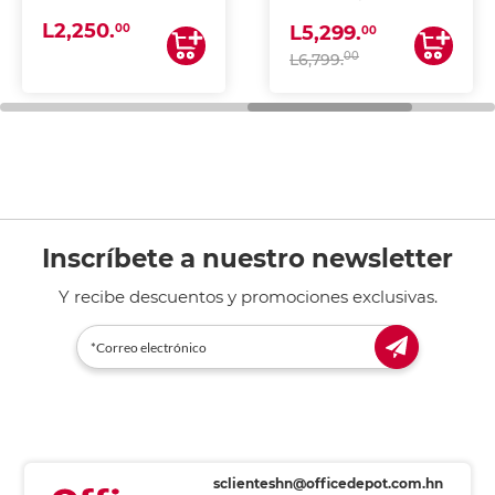
(IMPRIME, COPIA Y
L2,250.
ESCANEA)
00
L5,299.
00
00
L6,799.
Inscríbete a nuestro newsletter
Y recibe descuentos y promociones exclusivas.
sclienteshn@officedepot.com.hn