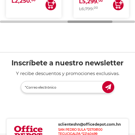
L2,250.
ESCANEA)
00
L5,299.
00
00
L6,799.
Inscríbete a nuestro newsletter
Y recibe descuentos y promociones exclusivas.
sclienteshn@officedepot.com.hn
SAN PEDRO SULA *25708100
TEGUCIGALPA *22140499