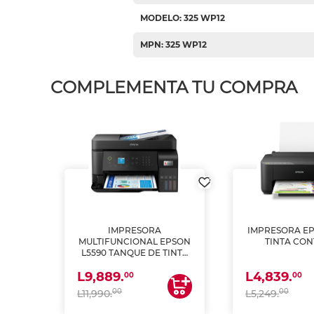
MODELO: 325 WP12
MPN: 325 WP12
COMPLEMENTA TU COMPRA
IMPRESORA
IMPRESORA EP
PSON
MULTIFUNCIONAL EPSON
TINTA CON
INTA
L5590 TANQUE DE TINTA
 Y
(IMPRIME, COPIA Y
L9,889.
L4,839.
ESCANEA)
00
00
00
00
L11,990.
L5,249.