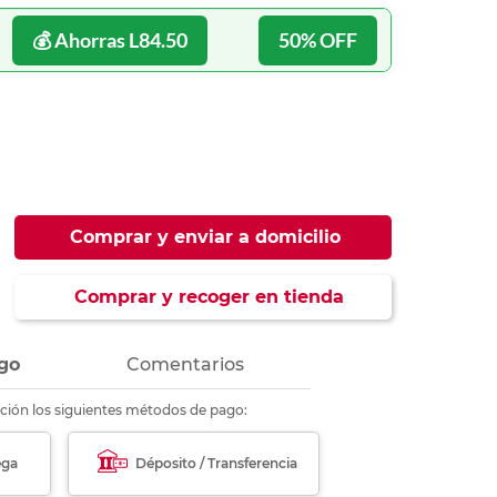
ás
ás
ás
ás
💰 Ahorras L84.50
50% OFF
Comprar y enviar a domicilio
Comprar y recoger en tienda
go
Comentarios
ción los siguientes métodos de pago:
ega
Déposito / Transferencia