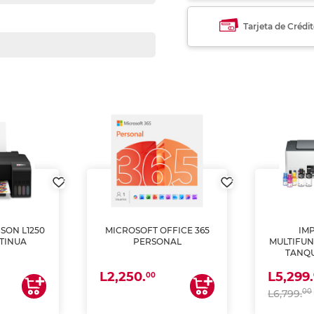
Tarjeta de Crédi
SON L1250
MICROSOFT OFFICE 365
IM
TINUA
PERSONAL
MULTIFUN
TANQU
(IMPRI
L2,250.
L5,299.
ES
00
00
L6,799.