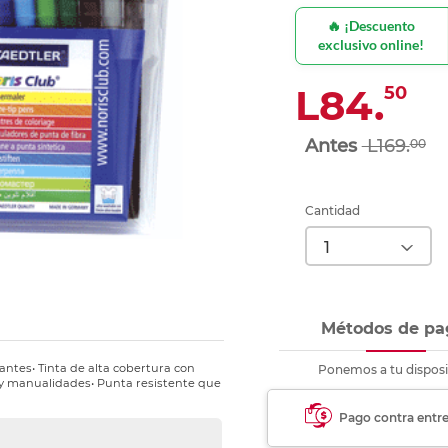
nkjet y láser
Ver más
Ver más
Ver más
Ver m
Ver m
Ver m
Ver m
🔥 ¡Descuento
para carpeta
exclusivo online!
Ver más
L84.
50
L169.
00
Cantidad
Métodos de pa
antes• Tinta de alta cobertura con
Ponemos a tu disposi
e y manualidades• Punta resistente que
Pago contra entr