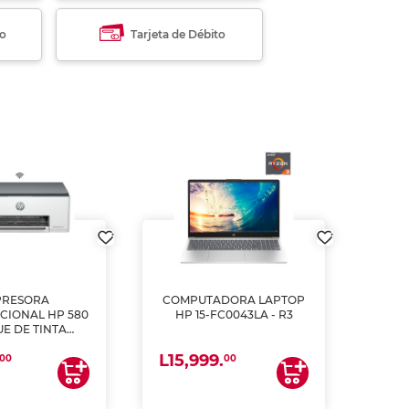
to
Tarjeta de Débito
PRESORA
COMPUTADORA LAPTOP
CIONAL HP 580
HP 15-FC0043LA - R3
E DE TINTA
ME, COPIA Y
L15,999.
CANEA)
00
00