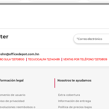
ter
teshn@officedepot.com.hn
RO SULA *25708100
TEGUCIGALPA *22140499
VENTAS POR TELÉFONO *25708109
formación legal
Nosotros te ayudamos
onvenio de usuario
Extra cobertura
viso de privacidad
Información de entrega
evoluciones reembolsos o
Política de precios bajos