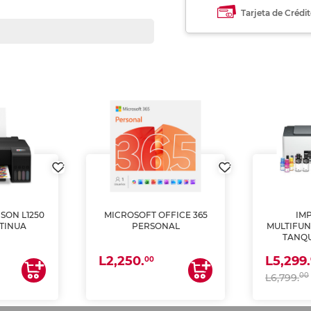
Tarjeta de Crédi
SON L1250
MICROSOFT OFFICE 365
IM
TINUA
PERSONAL
MULTIFUN
TANQU
(IMPRI
L2,250.
L5,299.
ES
00
00
L6,799.