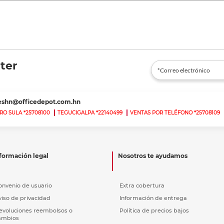
ter
teshn@officedepot.com.hn
RO SULA *25708100
TEGUCIGALPA *22140499
VENTAS POR TELÉFONO *25708109
formación legal
Nosotros te ayudamos
onvenio de usuario
Extra cobertura
viso de privacidad
Información de entrega
evoluciones reembolsos o
Política de precios bajos
ambios