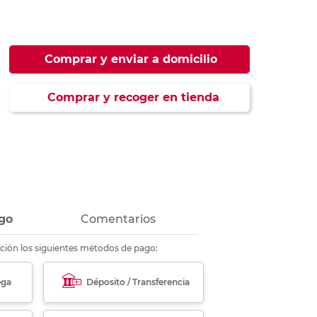
ás
ás
ás
ás
Comprar y enviar a domicilio
Comprar y recoger en tienda
go
Comentarios
ción los siguientes métodos de pago:
ega
Déposito / Transferencia