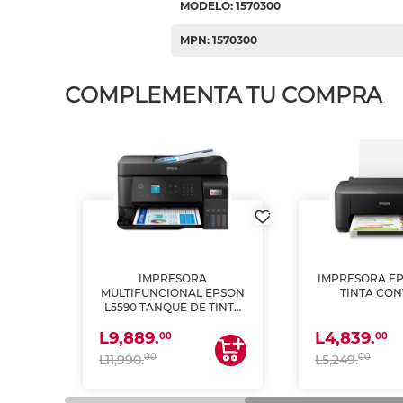
MODELO: 1570300
MPN: 1570300
COMPLEMENTA TU COMPRA
IMPRESORA
IMPRESORA EP
PSON
MULTIFUNCIONAL EPSON
TINTA CON
INTA
L5590 TANQUE DE TINTA
 Y
(IMPRIME, COPIA Y
L9,889.
L4,839.
ESCANEA)
00
00
00
00
L11,990.
L5,249.