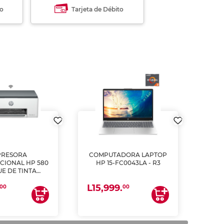
to
Tarjeta de Débito
PRESORA
COMPUTADORA LAPTOP
CIONAL HP 580
HP 15-FC0043LA - R3
E DE TINTA
ME, COPIA Y
L15,999.
CANEA)
00
00