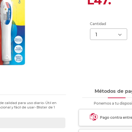
L47.
nkjet y láser
Ver más
Ver más
Ver más
Ver m
Ver m
Ver m
Ver m
para carpeta
Ver más
Cantidad
Métodos de pa
e calidad para uso diario• Útil en
Ponemos a tu disposi
ional y fácil de usar• Blister de 1
Pago contra entr