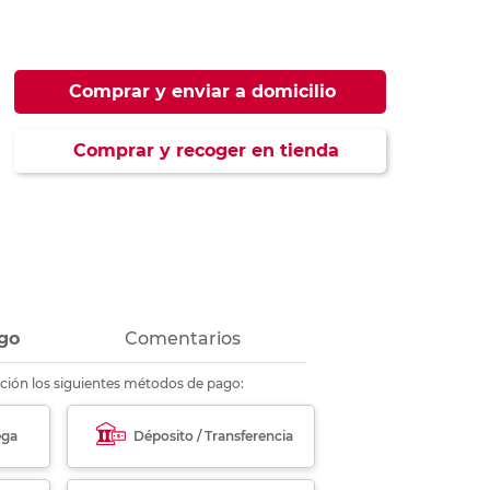
ás
ás
ás
ás
Comprar y enviar a domicilio
Comprar y recoger en tienda
go
Comentarios
ción los siguientes métodos de pago:
ega
Déposito / Transferencia