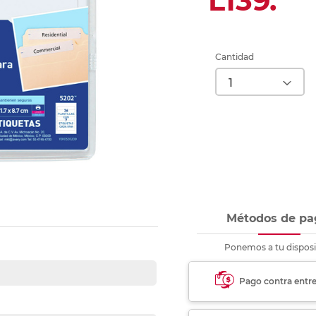
L139.
nkjet y láser
Ver más
Ver más
Ver más
Ver m
Ver m
Ver m
Ver m
para carpeta
Ver más
Cantidad
Métodos de pa
Ponemos a tu disposi
Pago contra entr