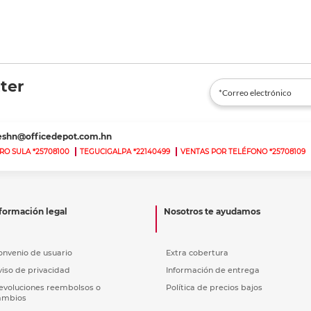
ter
teshn@officedepot.com.hn
RO SULA *25708100
TEGUCIGALPA *22140499
VENTAS POR TELÉFONO *25708109
formación legal
Nosotros te ayudamos
onvenio de usuario
Extra cobertura
viso de privacidad
Información de entrega
evoluciones reembolsos o
Política de precios bajos
ambios