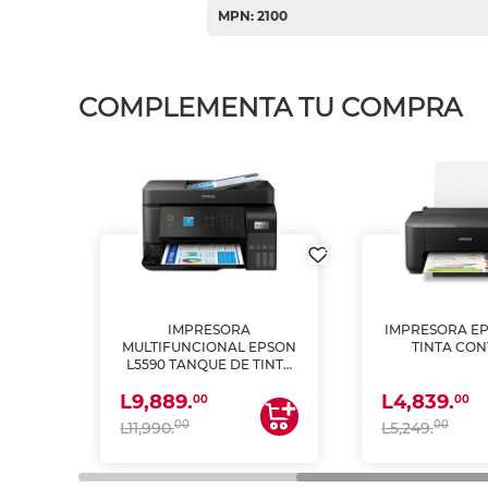
MPN: 2100
COMPLEMENTA TU COMPRA
IMPRESORA
IMPRESORA EP
PSON
MULTIFUNCIONAL EPSON
TINTA CON
INTA
L5590 TANQUE DE TINTA
 Y
(IMPRIME, COPIA Y
L9,889.
L4,839.
ESCANEA)
00
00
00
00
L11,990.
L5,249.