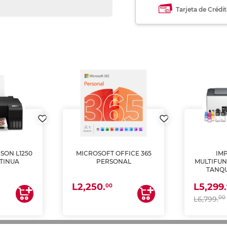
Tarjeta de Crédi
SON L1250
MICROSOFT OFFICE 365
IM
TINUA
PERSONAL
MULTIFUN
TANQU
(IMPRI
L2,250.
L5,299.
ES
00
00
L6,799.