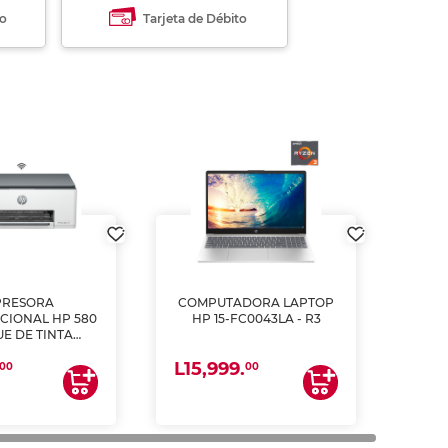
to
Tarjeta de Débito
PRESORA
COMPUTADORA LAPTOP
CIONAL HP 580
HP 15-FC0043LA - R3
E DE TINTA
ME, COPIA Y
L15,999.
CANEA)
00
00