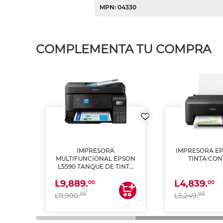
MPN: 04330
COMPLEMENTA TU COMPRA
IMPRESORA
IMPRESORA EP
PSON
MULTIFUNCIONAL EPSON
TINTA CON
INTA
L5590 TANQUE DE TINTA
 Y
(IMPRIME, COPIA Y
L9,889.
L4,839.
ESCANEA)
00
00
00
00
L11,990.
L5,249.