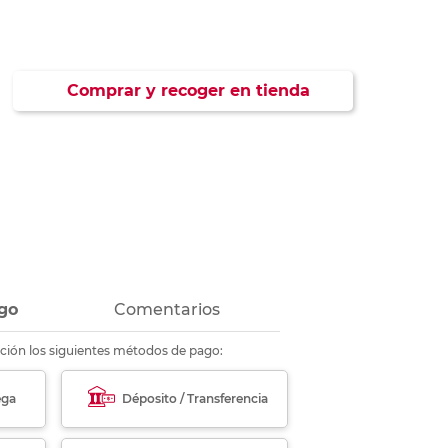
ás
ás
ás
ás
Comprar y recoger en tienda
go
Comentarios
ción los siguientes métodos de pago:
ega
Déposito / Transferencia