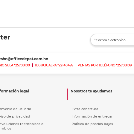
ter
teshn@officedepot.com.hn
RO SULA *25708100
TEGUCIGALPA *22140499
VENTAS POR TELÉFONO *25708109
formación legal
Nosotros te ayudamos
onvenio de usuario
Extra cobertura
viso de privacidad
Información de entrega
evoluciones reembolsos o
Política de precios bajos
ambios