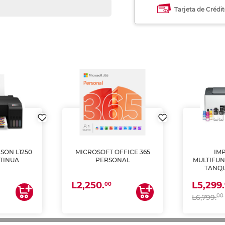
Tarjeta de Crédi
SON L1250
MICROSOFT OFFICE 365
IM
TINUA
PERSONAL
MULTIFUN
TANQU
(IMPRI
L2,250.
L5,299.
ES
00
00
L6,799.