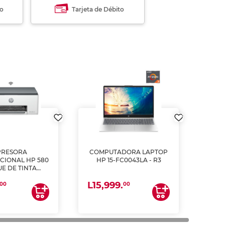
to
Tarjeta de Débito
PRESORA
COMPUTADORA LAPTOP
CIONAL HP 580
HP 15-FC0043LA - R3
E DE TINTA
ME, COPIA Y
L15,999.
CANEA)
00
00