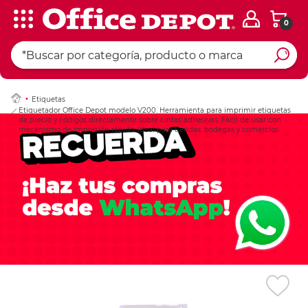
0
Ingresar Codigo Pos
Etiquetas
Etiquetador Office Depot modelo V200. Herramienta para imprimir etiquetas
de precio y códigos directamente sobre cintas adhesivas. Fácil de usar con
mecanismo de impresión rápido. Ideal para tiendas, bodegas y comercios.