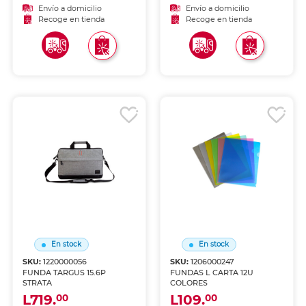
Envío a domicilio
Envío a domicilio
Recoge en tienda
Recoge en tienda
En stock
En stock
SKU:
1220000056
SKU:
1206000247
FUNDA TARGUS 15.6P
FUNDAS L CARTA 12U
STRATA
COLORES
L719.
L109.
00
00