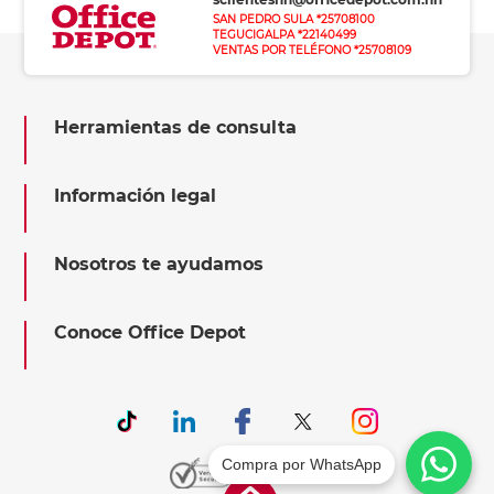
SAN PEDRO SULA *25708100
TEGUCIGALPA *22140499
VENTAS POR TELÉFONO *25708109
Herramientas de consulta
Información legal
Nosotros te ayudamos
Conoce Office Depot
Compra por WhatsApp