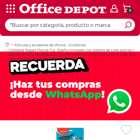
0
Ingresar Codigo Pos
Artículos y accesorios de oficina
Guillotinas
Cortadora Maped Precise Cut. Diseño innovador con sistema de corte preciso y
seguro. Cuchilla reemplazable. Guía de medición para cortes exactos. Ideal para
scrapbooking, manualidades y oficina.