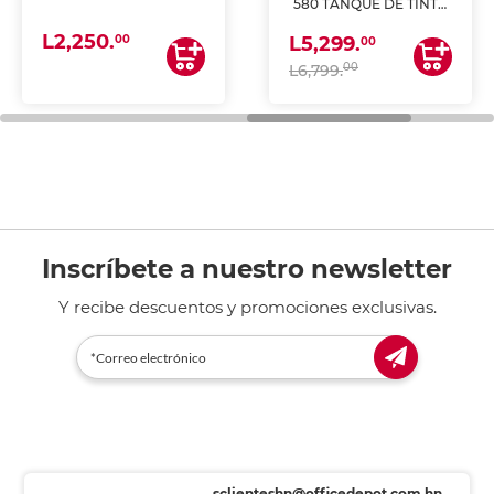
580 TANQUE DE TINTA
(IMPRIME, COPIA Y
L2,250.
ESCANEA)
00
L5,299.
00
00
L6,799.
Inscríbete a nuestro newsletter
Y recibe descuentos y promociones exclusivas.
sclienteshn@officedepot.com.hn