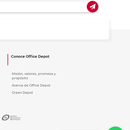
ás
ás
ás
ás
Conoce Office Depot
Misión, valores, promesa y
propósito
Acerca de Office Depot
Green Depot