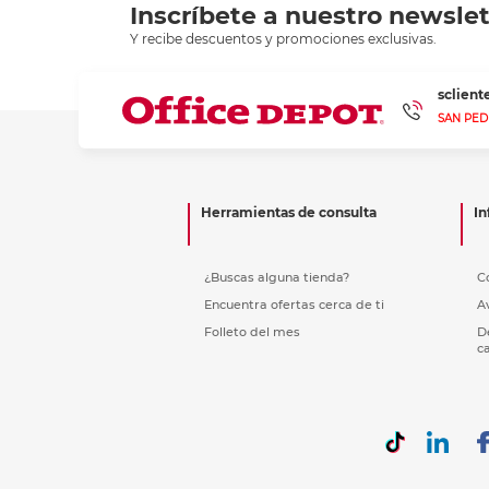
Etiquetas i
Inscríbete a nuestro newslet
Refuerzos 
Y recibe descuentos y promociones exclusivas.
sclien
SAN PED
Herramientas de consulta
In
¿Buscas alguna tienda?
C
Encuentra ofertas cerca de ti
A
Folleto del mes
D
c