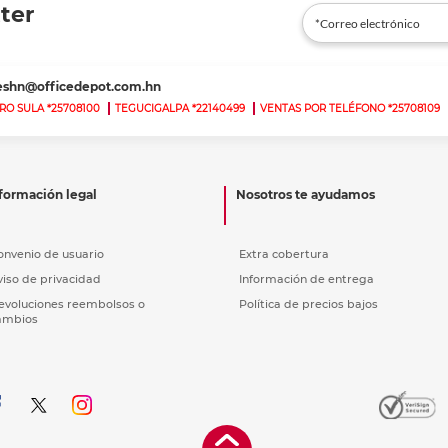
nkjet y láser
ter
Ver más
Ver más
Ver más
Ver m
Ver m
Ver m
Ver m
para carpeta
Ver más
teshn@officedepot.com.hn
RO SULA *25708100
TEGUCIGALPA *22140499
VENTAS POR TELÉFONO *25708109
formación legal
Nosotros te ayudamos
onvenio de usuario
Extra cobertura
viso de privacidad
Información de entrega
evoluciones reembolsos o
Política de precios bajos
ambios