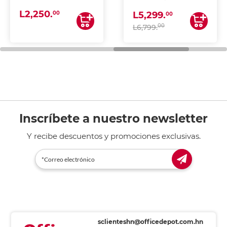
(IMPRIME, COPIA Y
L2,250.
ESCANEA)
00
L5,299.
00
00
L6,799.
Inscríbete a nuestro newsletter
Y recibe descuentos y promociones exclusivas.
sclienteshn@officedepot.com.hn