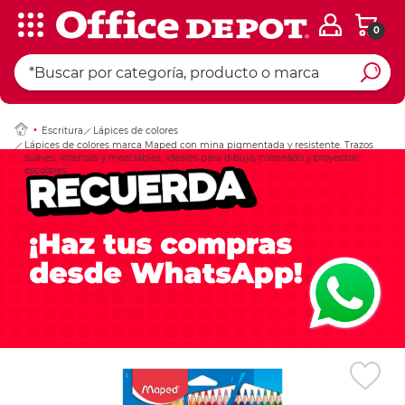
0
Ingresar Codigo Pos
Escritura
Lápices de colores
Lápices de colores marca Maped con mina pigmentada y resistente. Trazos
suaves, intensos y mezclables, ideales para dibujo, coloreado y proyectos
escolares.