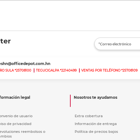
ter
teshn@officedepot.com.hn
RO SULA *25708100
TEGUCIGALPA *22140499
VENTAS POR TELÉFONO *25708109
formación legal
Nosotros te ayudamos
onvenio de usuario
Extra cobertura
viso de privacidad
Información de entrega
evoluciones reembolsos o
Política de precios bajos
ambios