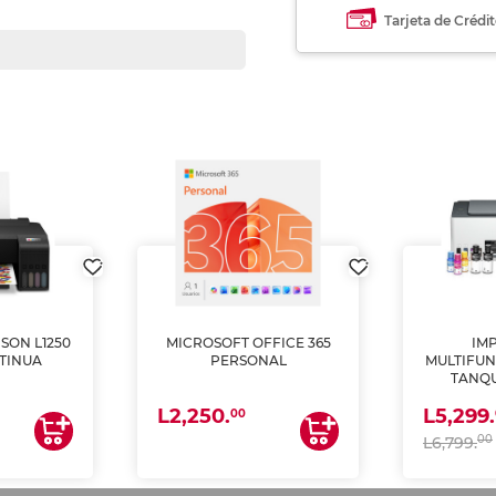
Tarjeta de Crédi
SON L1250
MICROSOFT OFFICE 365
IM
TINUA
PERSONAL
MULTIFUN
TANQU
(IMPRI
L2,250.
L5,299.
ES
00
00
L6,799.