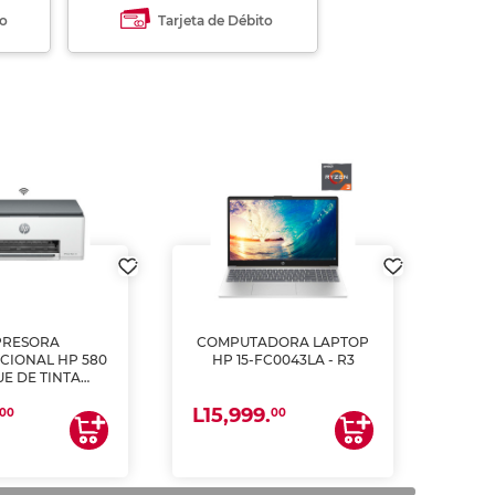
to
Tarjeta de Débito
PRESORA
COMPUTADORA LAPTOP
CIONAL HP 580
HP 15-FC0043LA - R3
E DE TINTA
ME, COPIA Y
L15,999.
CANEA)
00
00