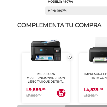
MODELO: 4907/4
MPN: 4907/4
COMPLEMENTA TU COMPRA
IMPRESORA
IMPRESORA EP
PSON
MULTIFUNCIONAL EPSON
TINTA CON
INTA
L5590 TANQUE DE TINTA
 Y
(IMPRIME, COPIA Y
L9,889.
L4,839.
ESCANEA)
00
00
00
00
L11,990.
L5,249.