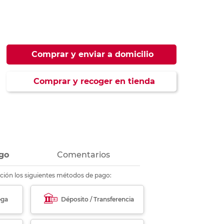
ás
ás
ás
ás
Comprar y enviar a domicilio
Comprar y recoger en tienda
go
Comentarios
ción los siguientes métodos de pago:
ega
Déposito / Transferencia