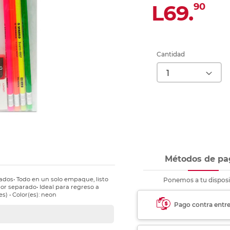
nkjet y láser
L69.
90
Ver más
Ver más
Ver más
Ver m
Ver m
Ver m
Ver m
para carpeta
Ver más
Cantidad
Métodos de pa
nados• Todo en un solo empaque, listo
Ponemos a tu disposi
or separado• Ideal para regreso a
s) • Color(es): neon
Pago contra entr