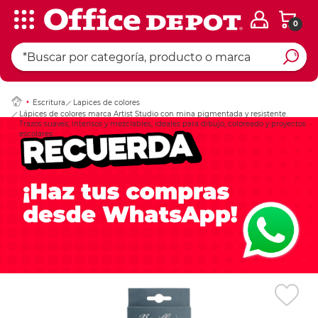
0
Ingresar Codigo Pos
Escritura
Lapices de colores
Lápices de colores marca Artist Studio con mina pigmentada y resistente.
Trazos suaves, intensos y mezclables, ideales para dibujo, coloreado y proyectos
escolares.