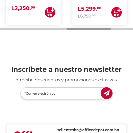
(IMPRIME, COPIA Y
L2,250.
ESCANEA)
00
L5,299.
00
00
L6,799.
Inscríbete a nuestro newsletter
Y recibe descuentos y promociones exclusivas.
sclienteshn@officedepot.com.hn