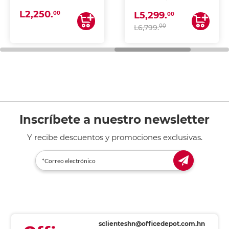
(IMPRIME, COPIA Y
L2,250.
ESCANEA)
00
L5,299.
00
00
L6,799.
Inscríbete a nuestro newsletter
Y recibe descuentos y promociones exclusivas.
sclienteshn@officedepot.com.hn