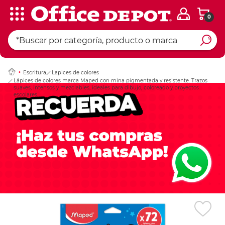
0
Ingresar Codigo Pos
Escritura
Lapices de colores
Lápices de colores marca Maped con mina pigmentada y resistente. Trazos
suaves, intensos y mezclables, ideales para dibujo, coloreado y proyectos
escolares.