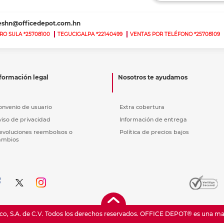
nkjet y láser
Ver más
Ver más
Ver más
Ver m
Ver m
Ver m
Ver m
para carpeta
teshn@officedepot.com.hn
Ver más
RO SULA *25708100
TEGUCIGALPA *22140499
VENTAS POR TELÉFONO *25708109
formación legal
Nosotros te ayudamos
onvenio de usuario
Extra cobertura
viso de privacidad
Información de entrega
evoluciones reembolsos o
Política de precios bajos
ambios
o, S.A. de C.V. Todos los derechos reservados.
OFFICE DEPOT® es una marc