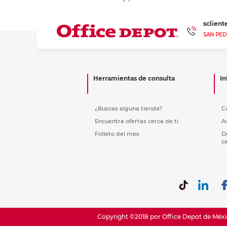
Etiquetas i
Refuerzos 
sclien
SAN PED
Herramientas de consulta
In
¿Buscas alguna tienda?
C
Encuentra ofertas cerca de ti
A
Folleto del mes
D
c
Copyright ©2018 por Office Depot de Méxic