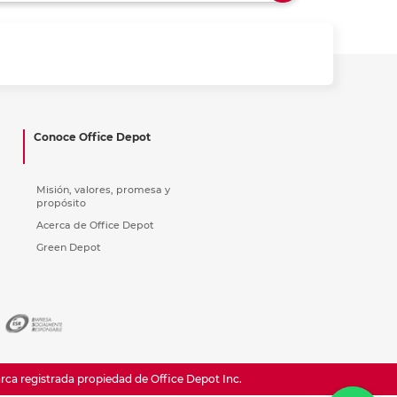
ás
ás
ás
ás
Conoce Office Depot
Misión, valores, promesa y
propósito
Acerca de Office Depot
Green Depot
a registrada propiedad de Office Depot Inc.