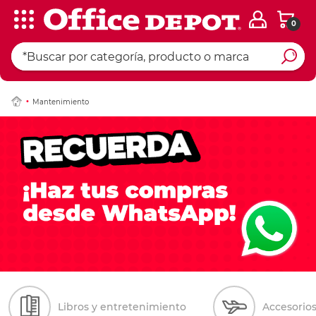
0
Mantenimiento
Libros y entretenimiento
Accesorio