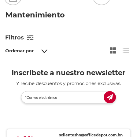
Mantenimiento
Filtros
Ordenar por
Inscríbete a nuestro newsletter
Y recibe descuentos y promociones exclusivas.
sclienteshn@officedepot.com.hn